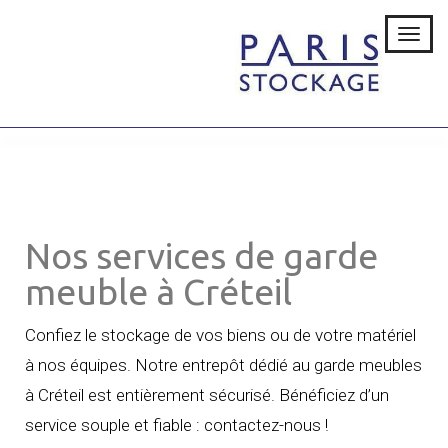
P
a
r
i
s
S
t
o
c
Nos services de garde
k
a
meuble à Créteil
g
e
Confiez le stockage de vos biens ou de votre matériel
à nos équipes. Notre entrepôt dédié au garde meubles
à Créteil est entièrement sécurisé. Bénéficiez d’un
service souple et fiable : contactez-nous !