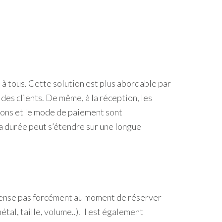
à tous. Cette solution est plus abordable par
des clients. De même, à la réception, les
tions et le mode de paiement sont
la durée peut s’étendre sur une longue
e pense pas forcément au moment de réserver
al, taille, volume..). Il est également