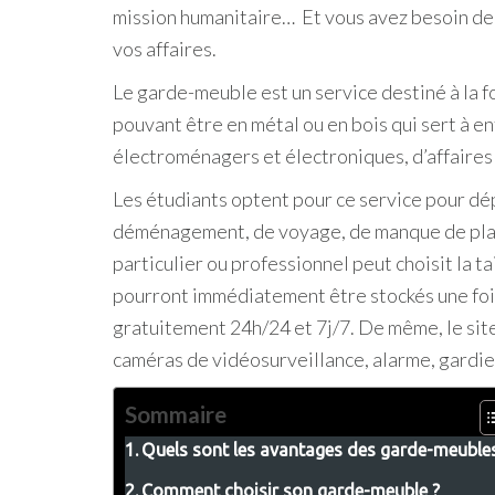
mission humanitaire… Et vous avez besoin de 
vos affaires.
Le garde-meuble est un service destiné à la fo
pouvant être en métal ou en bois qui sert à e
électroménagers et électroniques, d’affaires
Les étudiants optent pour ce service pour dép
déménagement, de voyage, de manque de place c
particulier ou professionnel peut choisit la t
pourront immédiatement être stockés une fois 
gratuitement 24h/24 et 7j/7. De même, le site
caméras de vidéosurveillance, alarme, gardie
Sommaire
Quels sont les avantages des garde-meubles
Comment choisir son garde-meuble ?