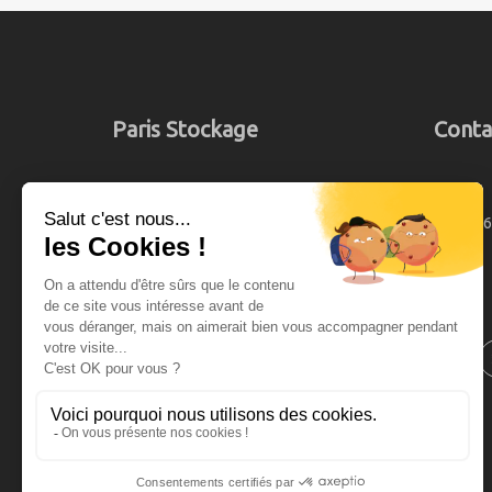
Paris Stockage
Conta
Notre entreprise familiale, Paris stockage,
01 46
est à votre service depuis plus de 50 ans,
à Paris, pour vous proposer un service de
garde meuble pour particulier ou
professionnel.
Ajoutez un avis