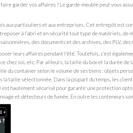
faire garder vos affaires ? Le garde-meuble peut vous assu
is aux particuliers et aux entreprises. Cet entrepôt est co
ntreposer à l’abri et en sécurité tout type de matériels, d
 saisonnières, des documents et des archives, des PLV, des
oser leurs affaires pendant l’été. Toutefois, c’est égalemen
hez soi, etc. Par ailleurs, la taille du box et la durée de 
aille du container selon le volume de ses biens : objets per
la taille sélectionnée. Dans la plupart du temps, les clien
 est hautement sécurisé pour garantir une protection optim
nnage et détecteurs de fumée. En outre les conteneurs sont
 ?